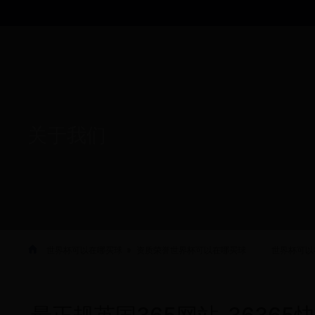
关于我们
世界杯可以在哪买球
资质荣誉
世界杯可以在哪买球
世界杯可以
最正规英国365网站_36365